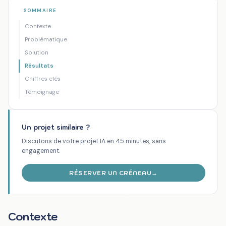
Cas
Un assistant IA pour créer des propositions
SOMMAIRE
Accueil
/
/
clients
commer...
Contexte
IA
PROPOSITION
INTELLIGENCE
Problématique
GÉNÉRATIVE
COMMERCIALE
ARTIFICIELLE
Solution
B2B
AUTOMATISÉE
MARKETING
Résultats
Un assistant IA pour créer des
Chiffres clés
propositions commerciales sur
Témoignage
mesure
Agence marketing B2B (confidentiel)
Un projet similaire ?
Marketing et communication B2B
Discutons de votre projet IA en 45 minutes, sans
19 novembre 2025
engagement.
RÉSERVER UN CRÉNEAU
→
Contexte