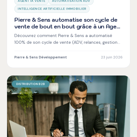
AGENT IA VENTE
AUTOMATISATION ADV
INTELLIGENCE ARTIFICIELLE IMMOBILIER
Pierre & Sens automatise son cycle de
vente de bout en bout grâce à un Agent
IA intelligent
Découvrez comment Pierre & Sens a automatisé
100% de son cycle de vente (ADV, relances, gestion
documentaire) grâce à un Agent IA intelligent
déployé par Mankova.
Pierre & Sens Développement
23 juin 2026
DISTRIBUTION B2B