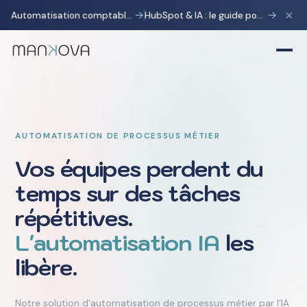
×
→
→
Automatisation comptable avec Pennylane : transformer la charge administrative en avantage stratégique
HubSpot & IA : le guide pour gagner 10 heures par semaine
AUTOMATISATION DE PROCESSUS MÉTIER
Vos équipes perdent du
temps sur des tâches
répétitives.
L'automatisation IA
les
libère.
Notre solution d'automatisation de processus métier par l'IA