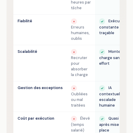
heures par
tâche
Fiabilité
Exécution
×
✓
Erreurs
constante et
humaines,
traçable
oublis
Scalabilité
Monte en
×
✓
Recruter
charge sans
pour
effort
absorber
la charge
Gestion des exceptions
IA
×
✓
Oubliées
contextuelle +
ou mal
escalade
traitées
humaine
Coût par exécution
Élevé
Quasi nul
×
✓
(temps
après mise en
salarié)
place