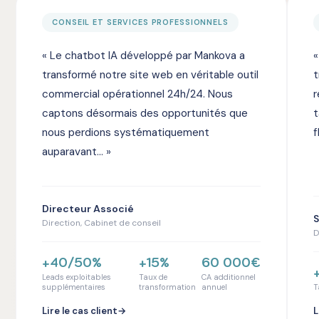
CONSEIL ET SERVICES PROFESSIONNELS
« Le chatbot IA développé par Mankova a
«
transformé notre site web en véritable outil
t
commercial opérationnel 24h/24. Nous
r
captons désormais des opportunités que
t
nous perdions systématiquement
f
auparavant... »
Directeur Associé
S
Direction, Cabinet de conseil
D
+40/50%
+15%
60 000€
Leads exploitables
Taux de
CA additionnel
supplémentaires
transformation
annuel
T
Lire le cas client
→
L