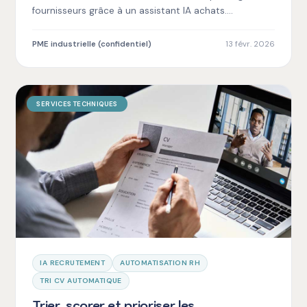
fournisseurs grâce à un assistant IA achats.
Découvrez comment optimiser vos processus
achats.
PME industrielle (confidentiel)
13 févr. 2026
SERVICES TECHNIQUES
IA RECRUTEMENT
AUTOMATISATION RH
TRI CV AUTOMATIQUE
Trier, scorer et prioriser les