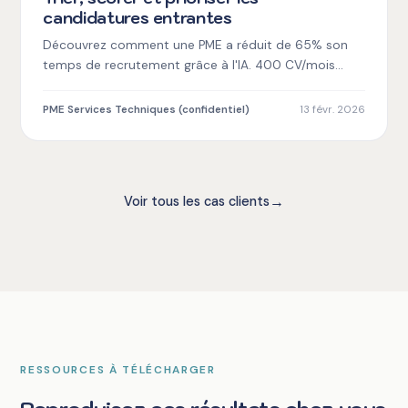
candidatures entrantes
Découvrez comment une PME a réduit de 65% son
temps de recrutement grâce à l'IA. 400 CV/mois
automatisés. Solution concrète et résultats
mesurables.
PME Services Techniques (confidentiel)
13 févr. 2026
→
Voir tous les cas clients
RESSOURCES À TÉLÉCHARGER