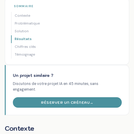
Cas
Préparer automatiquement les rendez-vous
SOMMAIRE
Accueil
/
/
clients
commercia...
Contexte
ÉTUDE DE
AUTOMATISATION
ASSISTANT IA
Problématique
CAS IA
COMMERCIALE
COMMERCIAL
Solution
Préparer automatiquement les
Résultats
rendez-vous commerciaux
Chiffres clés
Témoignage
Cabinet de conseil IT (confidentiel)
Conseil en technologies
17 janvier 2026
Un projet similaire ?
Discutons de votre projet IA en 45 minutes, sans
engagement.
RÉSERVER UN CRÉNEAU
→
Contexte