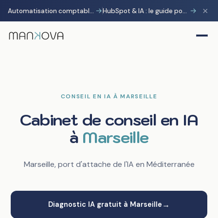
×
→
→
Automatisation comptable avec Pennylane : transformer la charge administrative en avantage stratégique
HubSpot & IA : le guide pour gagner 10 heures par semaine
CONSEIL EN IA À MARSEILLE
Cabinet de conseil en IA
à
Marseille
Marseille, port d'attache de l'IA en Méditerranée
→
Diagnostic IA gratuit à Marseille