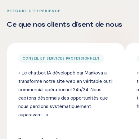
RETOURS D'EXPÉRIENCE
Ce que nos clients disent de nous
CONSEIL ET SERVICES PROFESSIONNELS
« Le chatbot IA développé par Mankova a
«
transformé notre site web en véritable outil
t
commercial opérationnel 24h/24. Nous
r
captons désormais des opportunités que
t
nous perdions systématiquement
f
auparavant... »