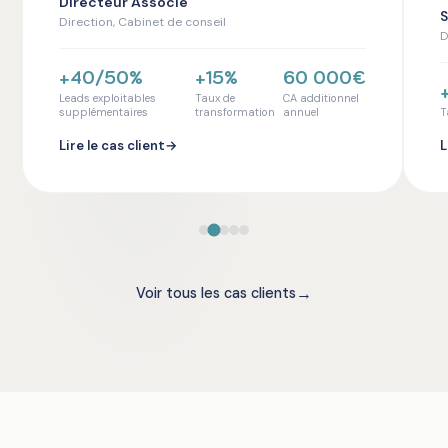
Directeur Associé
S
Direction, Cabinet de conseil
D
+40/50%
+15%
60 000€
Leads exploitables
Taux de
CA additionnel
supplémentaires
transformation
annuel
T
Lire le cas client
→
L
→
Voir tous les cas clients