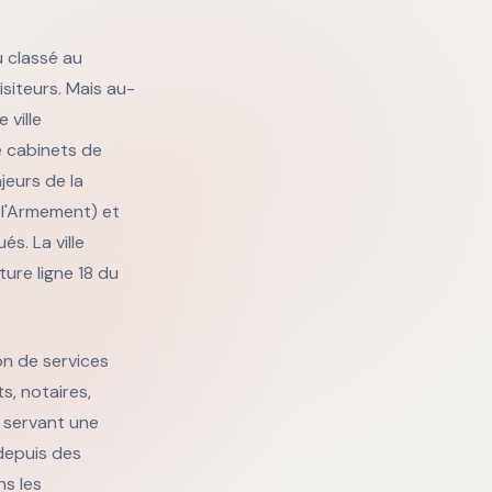
u classé au
isiteurs. Mais au-
 ville
 cabinets de
jeurs de la
 l'Armement) et
s. La ville
ture ligne 18 du
on de services
s, notaires,
, servant une
 depuis des
ns les