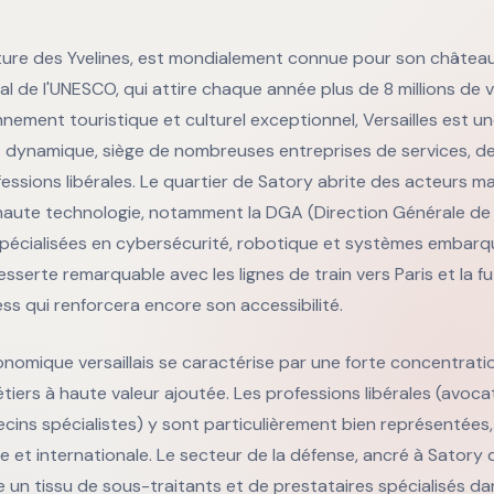
cture des Yvelines, est mondialement connue pour son châtea
l de l'UNESCO, qui attire chaque année plus de 8 millions de v
nement touristique et culturel exceptionnel, Versailles est une
ynamique, siège de nombreuses entreprises de services, de
fessions libérales. Le quartier de Satory abrite des acteurs ma
 haute technologie, notamment la DGA (Direction Générale de
pécialisées en cybersécurité, robotique et systèmes embarqué
sserte remarquable avec les lignes de train vers Paris et la fu
ss qui renforcera encore son accessibilité.
omique versaillais se caractérise par une forte concentrati
iers à haute valeur ajoutée. Les professions libérales (avocat
cins spécialistes) y sont particulièrement bien représentées
te et internationale. Le secteur de la défense, ancré à Satory
 un tissu de sous-traitants et de prestataires spécialisés da