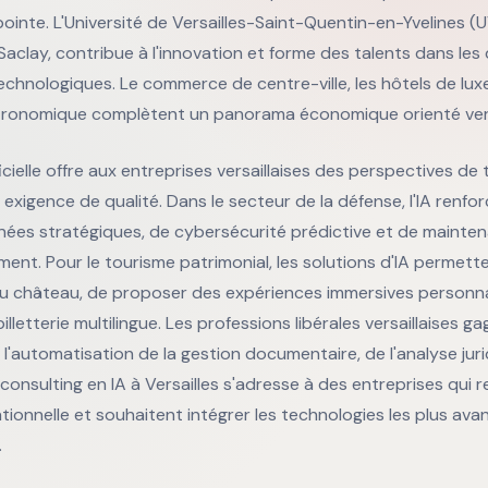
ointe. L'Université de Versailles-Saint-Quentin-en-Yvelines (
s-Saclay, contribue à l'innovation et forme des talents dans le
technologiques. Le commerce de centre-ville, les hôtels de luxe
tronomique complètent un panorama économique orienté vers 
ificielle offre aux entreprises versaillaises des perspectives d
 exigence de qualité. Dans le secteur de la défense, l'IA renfo
nées stratégiques, de cybersécurité prédictive et de mainte
nt. Pour le tourisme patrimonial, les solutions d'IA permette
 au château, de proposer des expériences immersives personna
illetterie multilingue. Les professions libérales versaillaises g
 l'automatisation de la gestion documentaire, de l'analyse juri
e consulting en IA à Versailles s'adresse à des entreprises qui
ationnelle et souhaitent intégrer les technologies les plus av
.