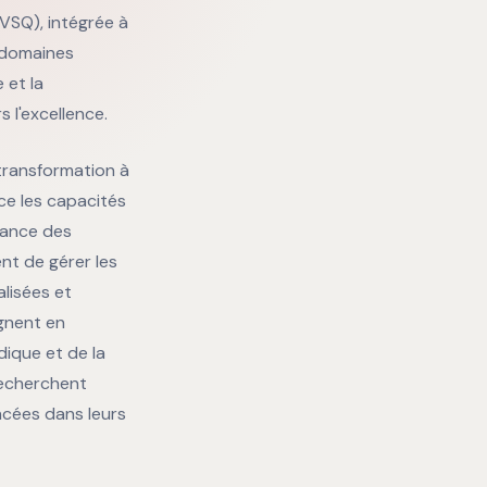
UVSQ), intégrée à
s domaines
 et la
l'excellence.
e transformation à
rce les capacités
nance des
nt de gérer les
lisées et
agnent en
dique et de la
 recherchent
ancées dans leurs