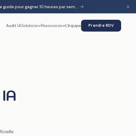
×
→
HubSpot & IA : le guide pour gagner 10 heures par semaine
Audit IA
L'équipe
Prendre RDV
Solutions
Ressources
 IA
icielle