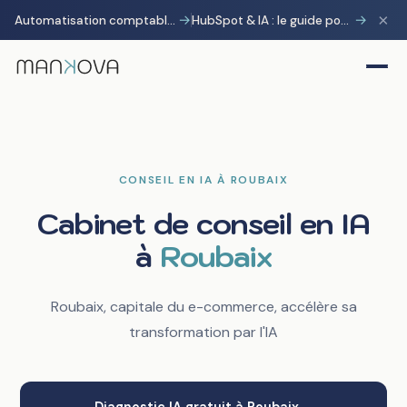
×
→
→
Automatisation comptable avec Pennylane : transformer la charge administrative en avantage stratégique
HubSpot & IA : le guide pour gagner 10 heures par semaine
CONSEIL EN IA À ROUBAIX
Cabinet de conseil en IA
à
Roubaix
Roubaix, capitale du e-commerce, accélère sa
transformation par l'IA