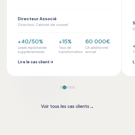
Directeur Associé
S
Direction, Cabinet de conseil
D
+40/50%
+15%
60 000€
Leads exploitables
Taux de
CA additionnel
supplémentaires
transformation
annuel
T
Lire le cas client
→
L
→
Voir tous les cas clients