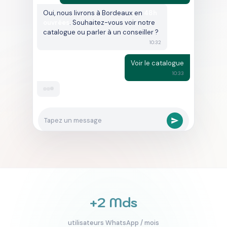
ouvrées
. Souhaitez-vous voir notre
catalogue ou parler à un conseiller ?
10:32
Voir le catalogue
10:33
Voici notre catalogue complet :
Catalogue Produits 2026
catalogue.exemple.fr
Tapez un message
10:33
+2 Mds
utilisateurs WhatsApp / mois