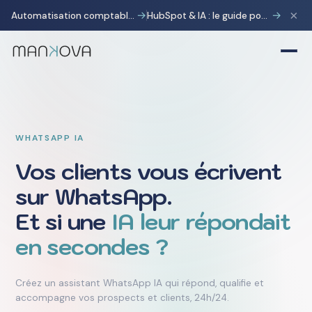
×
→
→
Automatisation comptable avec Pennylane : transformer la charge administrative en avantage stratégique
HubSpot & IA : le guide pour gagner 10 heures par semaine
WHATSAPP IA
Vos clients vous écrivent
sur WhatsApp.
Et si une
IA leur répondait
en secondes ?
Créez un assistant WhatsApp IA qui répond, qualifie et
accompagne vos prospects et clients, 24h/24.