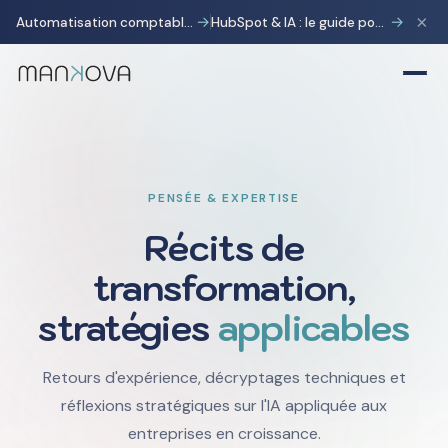
×
→
→
Automatisation comptable avec Pennylane : transformer la charge administrative en avantage stratégique
HubSpot & IA : le guide pour gagner 10 heures par semaine
PENSÉE & EXPERTISE
Récits de
transformation,
stratégies
applicables
Retours d'expérience, décryptages techniques et
réflexions stratégiques sur l'IA appliquée aux
entreprises en croissance.