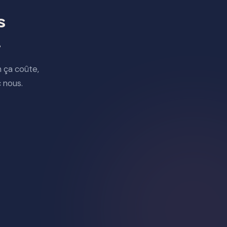
s
.
 ça coûte,
 nous.