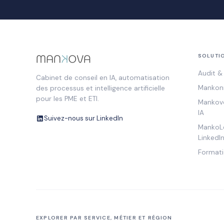
SOLUTI
Audit & 
Cabinet de conseil en IA, automatisation
Mankonn
des processus et intelligence artificielle
pour les PME et ETI.
Mankovo
IA
Suivez-nous sur LinkedIn
MankoLe
LinkedIn
Formati
EXPLORER PAR SERVICE, MÉTIER ET RÉGION