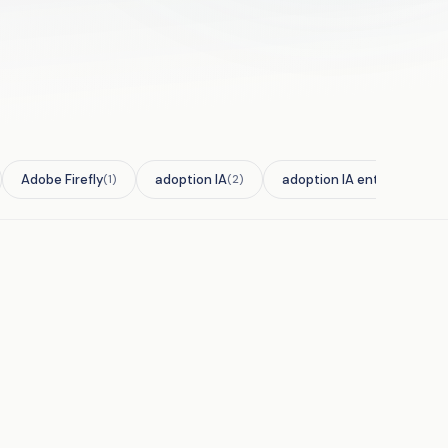
Adobe Firefly
adoption IA
adoption IA entreprise
(1)
(2)
(2)