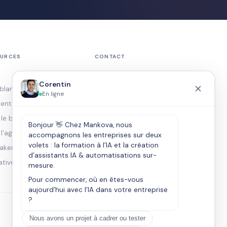
URCES
CONTACT
contact@mankova-
Corentin
consulting.com
 blancs & guides
En ligne
06 59 01 09 31
ients
Discuter sur WhatsApp
r le bot WhatsApp
Bonjour 👋 Chez Mankova, nous
L'IA par métier
 l'agent vocal
accompagnons les entreprises sur deux
Nos villes en France
volets : la formation à l’IA et la création
aker LinkedIn
d’assistants IA & automatisations sur-
ative à Limova
mesure.
Pour commencer, où en êtes-vous
aujourd’hui avec l’IA dans votre entreprise
?
Nous avons un projet à cadrer ou tester