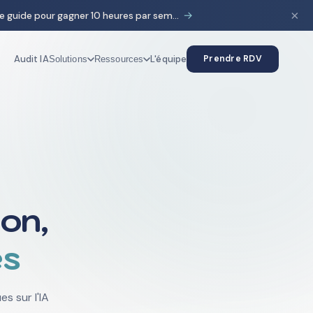
×
→
HubSpot & IA : le guide pour gagner 10 heures par semaine
Audit IA
L'équipe
Prendre RDV
Solutions
Ressources
on,
es
s sur l'IA