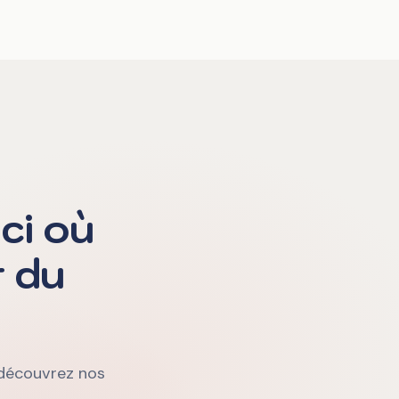
ci où
r du
, découvrez nos