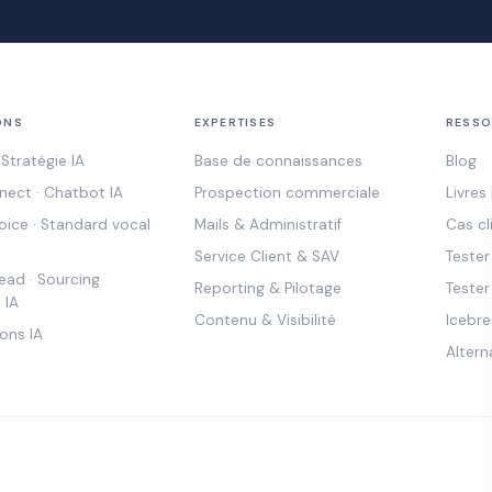
ONS
EXPERTISES
RESSO
Stratégie IA
Base de connaissances
Blog
ect · Chatbot IA
Prospection commerciale
Livres
ice · Standard vocal
Mails & Administratif
Cas cl
Service Client & SAV
Teste
ad · Sourcing
Reporting & Pilotage
Tester
 IA
Contenu & Visibilité
Icebre
ons IA
Altern