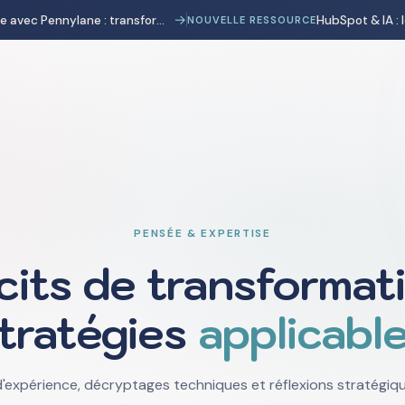
→
Automatisation comptable avec Pennylane : transformer la charge administrative en avantage stratégique
NOUVELLE RESSOURCE
PENSÉE & EXPERTISE
cits de transformati
tratégies
applicabl
'expérience, décryptages techniques et réflexions stratégique