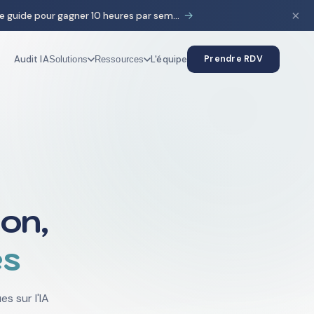
×
→
HubSpot & IA : le guide pour gagner 10 heures par semaine
Audit IA
L'équipe
Prendre RDV
Solutions
Ressources
on,
es
s sur l'IA