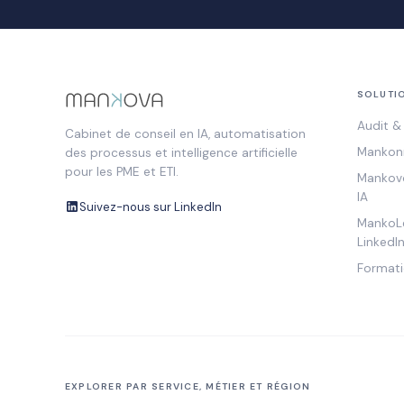
SOLUTI
Audit & 
Cabinet de conseil en IA, automatisation
Mankonn
des processus et intelligence artificielle
pour les PME et ETI.
Mankovo
IA
Suivez-nous sur LinkedIn
MankoLe
LinkedIn
Formati
EXPLORER PAR SERVICE, MÉTIER ET RÉGION