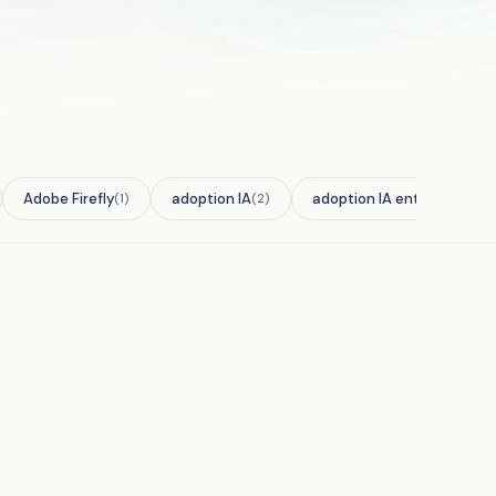
Adobe Firefly
adoption IA
adoption IA entreprise
(1)
(2)
(2)