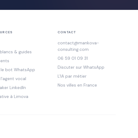
URCES
CONTACT
contact@mankova-
consulting.com
 blancs & guides
06 59 01 09 31
ients
Discuter sur WhatsApp
r le bot WhatsApp
L'IA par métier
 l'agent vocal
Nos villes en France
aker LinkedIn
ative à Limova