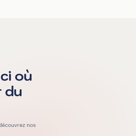
ci où
r du
, découvrez nos