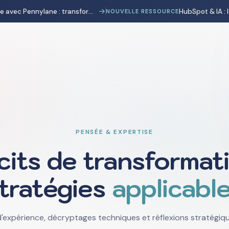
→
Automatisation comptable avec Pennylane : transformer la charge administrative en avantage stratégique
NOUVELLE RESSOURCE
PENSÉE & EXPERTISE
cits de transformati
tratégies
applicabl
'expérience, décryptages techniques et réflexions stratégique