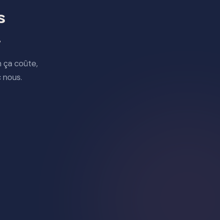
s
.
 ça coûte,
 nous.