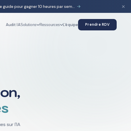
×
→
HubSpot & IA : le guide pour gagner 10 heures par semaine
Audit IA
L'équipe
Prendre RDV
Solutions
Ressources
on,
es
s sur l'IA