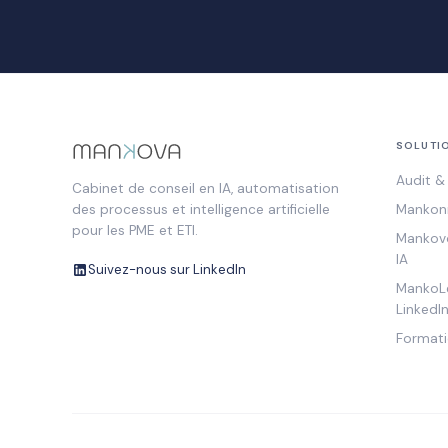
SOLUTI
Audit & 
Cabinet de conseil en IA, automatisation
Mankonn
des processus et intelligence artificielle
pour les PME et ETI.
Mankovo
IA
Suivez-nous sur LinkedIn
MankoLe
LinkedIn
Formati