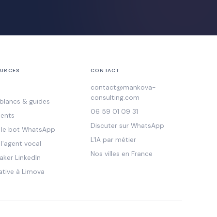
URCES
CONTACT
contact@mankova-
consulting.com
 blancs & guides
06 59 01 09 31
ients
Discuter sur WhatsApp
r le bot WhatsApp
L'IA par métier
 l'agent vocal
Nos villes en France
aker LinkedIn
ative à Limova