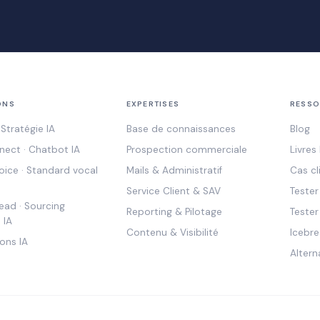
ONS
EXPERTISES
RESSO
Stratégie IA
Base de connaissances
Blog
ect · Chatbot IA
Prospection commerciale
Livres
ice · Standard vocal
Mails & Administratif
Cas cl
Service Client & SAV
Teste
ad · Sourcing
Reporting & Pilotage
Tester
 IA
Contenu & Visibilité
Icebre
ons IA
Altern