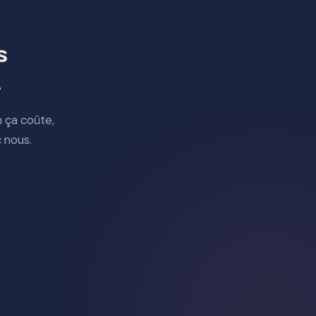
s
.
 ça coûte,
 nous.