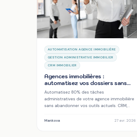
AUTOMATISATION AGENCE IMMOBILIÈRE
GESTION ADMINISTRATIVE IMMOBILIER
CRM IMMOBILIER
Agences immobilières :
automatisez vos dossiers sans
abandonner vos outils actuels
Automatisez 80% des tâches
administratives de votre agence immobilière
sans abandonner vos outils actuels. CRM,
emails, documents : gagnez du temps.
Mankova
27 avr. 2026