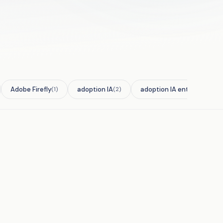
Adobe Firefly
adoption IA
adoption IA entreprise
(1)
(2)
(2)