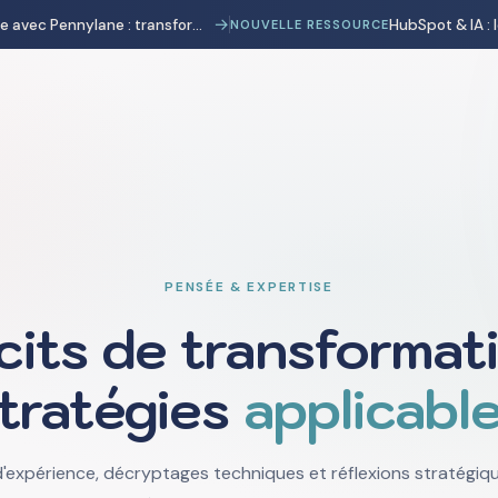
→
Automatisation comptable avec Pennylane : transformer la charge administrative en avantage stratégique
NOUVELLE RESSOURCE
PENSÉE & EXPERTISE
cits de transformati
tratégies
applicabl
'expérience, décryptages techniques et réflexions stratégique