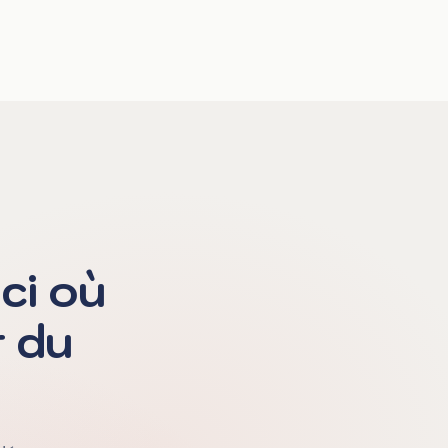
ci où
r du