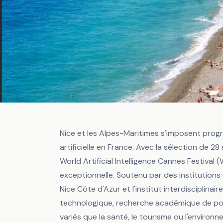
Nice et les Alpes-Maritimes s'imposent prog
artificielle en France. Avec la sélection de 2
Accueil
/
Blog
/
Les entreprises qui façonnent l'avenir de l'IA à...
World Artificial Intelligence Cannes Festival 
exceptionnelle. Soutenu par des institutions c
IA NICE
INTELLIGENCE ARTIFICIELLE NICE
Nice Côte d'Azur et l'institut interdisciplina
Les entreprises q
technologique, recherche académique de poi
variés que la santé, le tourisme ou l'environn