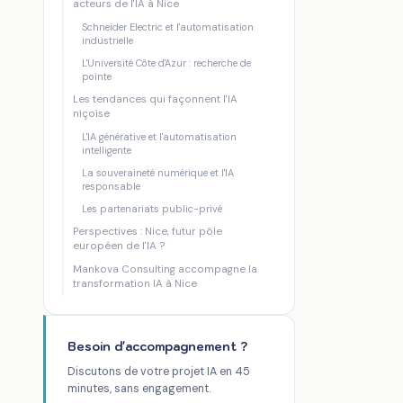
acteurs de l'IA à Nice
Schneider Electric et l'automatisation
industrielle
L'Université Côte d'Azur : recherche de
pointe
Les tendances qui façonnent l'IA
niçoise
L'IA générative et l'automatisation
intelligente
La souveraineté numérique et l'IA
responsable
Les partenariats public-privé
Perspectives : Nice, futur pôle
européen de l'IA ?
Mankova Consulting accompagne la
transformation IA à Nice
Besoin d'accompagnement ?
Discutons de votre projet IA en 45
minutes, sans engagement.