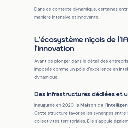
de l'IA à Nice en
Dans ce contexte dynamique, certaines entrep
manière intensive et innovante.
Mankova Consulting
·
11 février 2026
·
6 min de lecture
L'écosystème niçois de l'IA
l'innovation
Avant de plonger dans le détail des entrepri
imposée comme un pôle d'excellence en intelli
dynamique.
Des infrastructures dédiées et un
Inaugurée en 2020, la
Maison de l'Intelligen
Cette structure favorise les synergies entre
collectivités territoriales. Elle s'appuie égalem