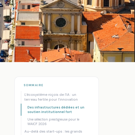
SOMMAIRE
L'écosystème niçois de l'IA : un
terreau fertile pour l'innovation
Des infrastructures dédiées et un
soutien institutionnel fort
r
Une sélection prestigieuse pour le
WAICF 2026
Au-delà des start-ups : les grands