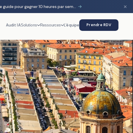
×
→
HubSpot & IA : le guide pour gagner 10 heures par semaine
Audit IA
L'équipe
Prendre RDV
Solutions
Ressources