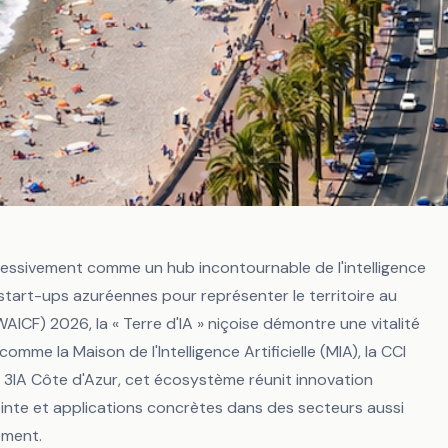
ressivement comme un hub incontournable de l'intelligence
8 start-ups azuréennes pour représenter le territoire au
(WAICF) 2026, la « Terre d'IA » niçoise démontre une vitalité
omme la Maison de l'Intelligence Artificielle (MIA), la CCI
ire 3IA Côte d'Azur, cet écosystème réunit innovation
ui façonnent l'aveni
nte et applications concrètes dans des secteurs aussi
ement.