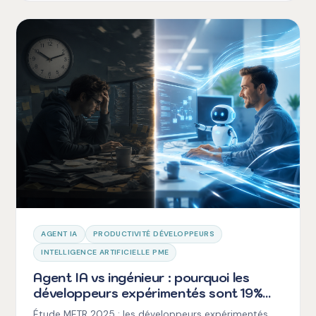
AGENT IA
PRODUCTIVITÉ DÉVELOPPEURS
INTELLIGENCE ARTIFICIELLE PME
Agent IA vs ingénieur : pourquoi les
développeurs expérimentés sont 19%
plus LENTS avec l'IA (et les 3 leçons
Étude METR 2025 : les développeurs expérimentés