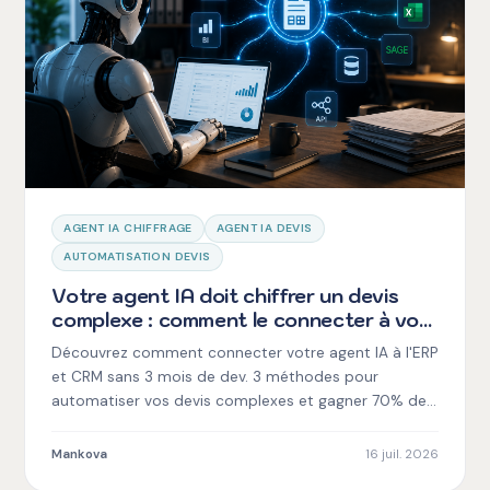
AGENT IA CHIFFRAGE
AGENT IA DEVIS
AUTOMATISATION DEVIS
Votre agent IA doit chiffrer un devis
complexe : comment le connecter à vos
outils métier sans perdre 3 mois en
Découvrez comment connecter votre agent IA à l'ERP
développement
et CRM sans 3 mois de dev. 3 méthodes pour
automatiser vos devis complexes et gagner 70% de
temps.
Mankova
16 juil. 2026