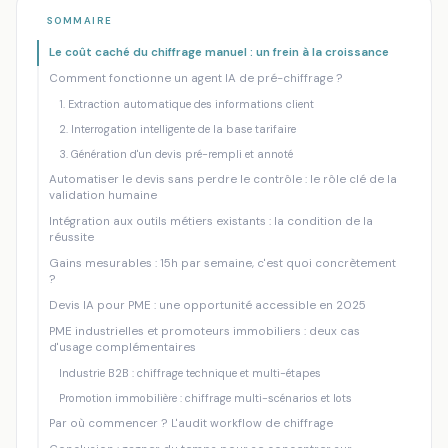
Accueil
/
Blog
/
Chiffrage & devis automatisés : comment libérer 15...
SOMMAIRE
Le coût caché du chiffrage manuel : un frein à la croissance
AGENT IA
CHIFFRAGE AUTOMATISÉ
Comment fonctionne un agent IA de pré-chiffrage ?
Chiffrage & devis automatisés :
1. Extraction automatique des informations client
comment libérer 15h/semaine sans
2. Interrogation intelligente de la base tarifaire
perdre en précision
3. Génération d'un devis pré-rempli et annoté
Mankova Consulting
·
30 mai 2026
·
10 min de lecture
Automatiser le devis sans perdre le contrôle : le rôle clé de la
validation humaine
Intégration aux outils métiers existants : la condition de la
réussite
Gains mesurables : 15h par semaine, c'est quoi concrètement
?
Devis IA pour PME : une opportunité accessible en 2025
PME industrielles et promoteurs immobiliers : deux cas
d'usage complémentaires
Industrie B2B : chiffrage technique et multi-étapes
Promotion immobilière : chiffrage multi-scénarios et lots
Par où commencer ? L'audit workflow de chiffrage