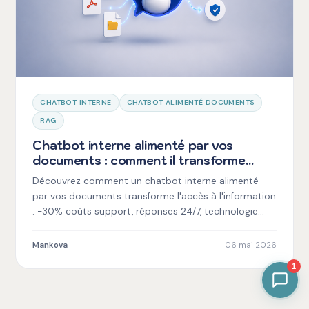
CHATBOT INTERNE
CHATBOT ALIMENTÉ DOCUMENTS
RAG
Chatbot interne alimenté par vos
documents : comment il transforme
l'accès à l'information en entreprise
Découvrez comment un chatbot interne alimenté
par vos documents transforme l'accès à l'information
: -30% coûts support, réponses 24/7, technologie
RAG.
Mankova
06 mai 2026
1