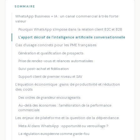
Accueil
/
Blog
/
WhatsApp IA : la nouvelle arme commerciale des PME...
SOMMAIRE
WhatsApp Business + IA : un canal commercial à très forte
CHATBOT IA
DIGITALISATION PME
valeur
WhatsApp IA : la nouvelle arme
Pourquoi WhatsApp s'impose dans la relation client B2C et B2B
commerciale des PME françaises
L'apport décisif de l'intelligence artificielle conversationnelle
Cas d'usage concrets pour les PME françaises
Mankova Consulting
·
18 juin 2026
·
13 min de lecture
Génération et qualification de prospects
Prise de rendez-vous et relances automatisées
Suivi post-achat et fidélisation
Support client de premier niveau et SAV
L'équation économique : gains de productivité et réduction
des coûts
Des ordres de grandeur encourageants
Au-delà des économies : l'amélioration de la performance
commerciale
Les enjeux de plateforme et la question de la dépendance
Meta AI dans WhatsApp : opportunité ou verrouillage ?
La régulation européenne comme garde-fou