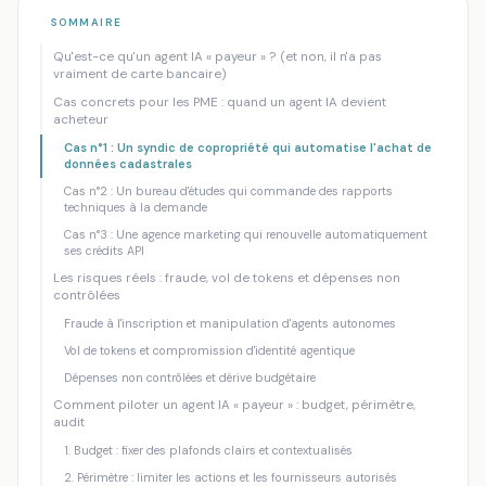
Accueil
/
Blog
/
Vos agents IA ont leurs propres cartes bancaires :...
SOMMAIRE
Qu'est-ce qu'un agent IA « payeur » ? (et non, il n'a pas
AUTOMATISATION PME
IA AUTONOME
vraiment de carte bancaire)
Vos agents IA ont leurs propres cartes
Cas concrets pour les PME : quand un agent IA devient
bancaires : ce que Visa et Mastercard
acheteur
viennent de changer pour votre PME (et
Cas n°1 : Un syndic de copropriété qui automatise l'achat de
données cadastrales
pourquoi c'est une opportunité)
Cas n°2 : Un bureau d'études qui commande des rapports
techniques à la demande
Mankova Consulting
·
19 juin 2026
·
10 min de lecture
Cas n°3 : Une agence marketing qui renouvelle automatiquement
ses crédits API
Les risques réels : fraude, vol de tokens et dépenses non
contrôlées
Fraude à l'inscription et manipulation d'agents autonomes
Vol de tokens et compromission d'identité agentique
Dépenses non contrôlées et dérive budgétaire
Comment piloter un agent IA « payeur » : budget, périmètre,
audit
1. Budget : fixer des plafonds clairs et contextualisés
2. Périmètre : limiter les actions et les fournisseurs autorisés