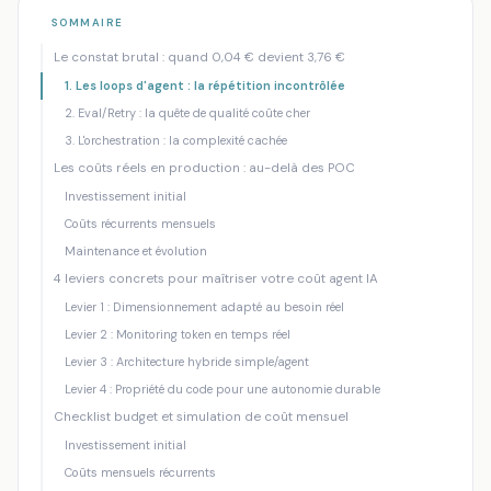
Accueil
/
Blog
/
Agent IA en entreprise : pourquoi la facture peut...
SOMMAIRE
Le constat brutal : quand 0,04 € devient 3,76 €
ROI INTELLIGENCE ARTIFICIELLE
COÛT AGENT IA
1. Les loops d'agent : la répétition incontrôlée
Agent IA en entreprise : pourquoi la
2. Eval/Retry : la quête de qualité coûte cher
facture peut exploser de 1 à 100 (et
3. L'orchestration : la complexité cachée
comment la maîtriser avant le premier
déploiement)
Les coûts réels en production : au-delà des POC
Investissement initial
Mankova Consulting
·
24 juin 2026
·
8 min de lecture
Coûts récurrents mensuels
Maintenance et évolution
4 leviers concrets pour maîtriser votre coût agent IA
Levier 1 : Dimensionnement adapté au besoin réel
Levier 2 : Monitoring token en temps réel
Levier 3 : Architecture hybride simple/agent
Levier 4 : Propriété du code pour une autonomie durable
Checklist budget et simulation de coût mensuel
Investissement initial
Coûts mensuels récurrents