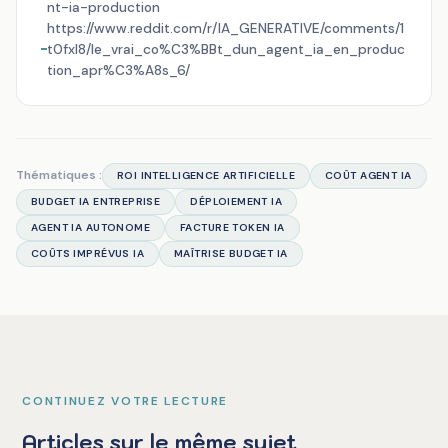
nt-ia-production
https://www.reddit.com/r/IA_GENERATIVE/comments/1
t0fxl8/le_vrai_co%C3%BBt_dun_agent_ia_en_produc
tion_apr%C3%A8s_6/
Thématiques :
ROI INTELLIGENCE ARTIFICIELLE
COÛT AGENT IA
BUDGET IA ENTREPRISE
DÉPLOIEMENT IA
AGENT IA AUTONOME
FACTURE TOKEN IA
COÛTS IMPRÉVUS IA
MAÎTRISE BUDGET IA
CONTINUEZ VOTRE LECTURE
Articles sur le même sujet