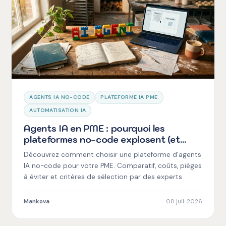
AGENTS IA NO-CODE
PLATEFORME IA PME
AUTOMATISATION IA
Agents IA en PME : pourquoi les
plateformes no-code explosent (et
comment choisir sans finir avec 15 outils
Découvrez comment choisir une plateforme d'agents
de plus)
IA no-code pour votre PME. Comparatif, coûts, pièges
à éviter et critères de sélection par des experts.
Mankova
08 juil. 2026