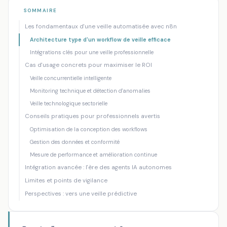
Accueil
/
Blog
/
Optimiser sa veille technique avec n8n : Guide pra...
SOMMAIRE
Les fondamentaux d'une veille automatisée avec n8n
INTELLIGENCE ARTIFICIELLE
AUTOMATISATION
Architecture type d'un workflow de veille efficace
Optimiser sa veille technique avec n8n :
Intégrations clés pour une veille professionnelle
Guide pratique pour professionnels
Cas d'usage concrets pour maximiser le ROI
exigeants
Veille concurrentielle intelligente
Mankova Consulting
·
10 février 2026
·
10 min de lecture
Monitoring technique et détection d'anomalies
Veille technologique sectorielle
Conseils pratiques pour professionnels avertis
Optimisation de la conception des workflows
Gestion des données et conformité
Mesure de performance et amélioration continue
Intégration avancée : l'ère des agents IA autonomes
Limites et points de vigilance
Perspectives : vers une veille prédictive