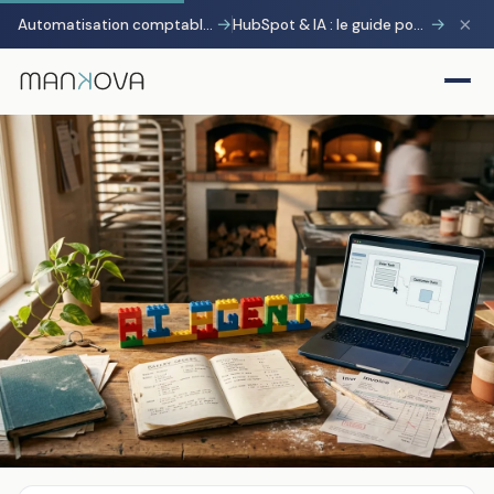
×
→
→
Automatisation comptable avec Pennylane : transformer la charge administrative en avantage stratégique
HubSpot & IA : le guide pour gagner 10 heures par semaine