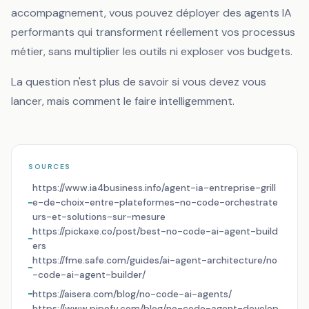
accompagnement, vous pouvez déployer des agents IA
performants qui transforment réellement vos processus
métier, sans multiplier les outils ni exploser vos budgets.
La question n'est plus de savoir
si
vous devez vous
lancer, mais
comment
le faire intelligemment.
SOURCES
https://www.ia4business.info/agent-ia-entreprise-grill
e-de-choix-entre-plateformes-no-code-orchestrate
urs-et-solutions-sur-mesure
https://pickaxe.co/post/best-no-code-ai-agent-build
ers
https://fme.safe.com/guides/ai-agent-architecture/no
-code-ai-agent-builder/
https://aisera.com/blog/no-code-ai-agents/
https://www.pipefy.com/blog/no-code-agent-develop