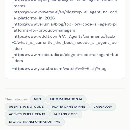
ment/
https://www.konverso.ai/en/blog/top-ai-agent-no-cod
e-platforms-in-2026
https://www.vellum.ai/blog/top-low-code-ai-agent-pl
atforms-for-product-managers
https://www.reddit.com/r/AI_Agents/comments/1icx1x
0/what_is_currently_the_best_nocode_ai_agent_bui
lder/
https://www.mindstudio.ai/blog/no-code-ai-agent-bui
lders
https://www.youtube.com/watch?v=9-6LtfjYmpg
Thématiques :
N8N
AUTOMATISATION IA
AGENTS IA NO-CODE
PLATEFORME IA PME
LANGFLOW
AGENTS INTELLIGENTS
IA SANS CODE
DIGITAL TRANSFORMATION PME