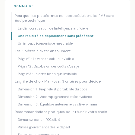
Accueil
/
Blog
/
Agents IA en PME : pourquoi les plateformes no-cod...
SOMMAIRE
Pourquoi les plateformes no-code séduisent les PME sans
N8N
AUTOMATISATION IA
équipe technique
Agents IA en PME : pourquoi les
La démocratisation de l'intelligence artificielle
plateformes no-code explosent (et
Une rapidité de déploiement sans précédent
comment choisir sans finir avec 15 outils
Un impact économique mesurable
de plus)
Les 3 pièges à éviter absolument
Piège n°1 : Le vendor lock-in invisible
Mankova Consulting
·
08 juillet 2026
·
9 min de lecture
Piège n°2 : L'explosion des coûts d'usage
Piège n°3 : La dette technique invisible
La grille de choix Mankova : 3 critères pour décider
Dimension 1 : Propriété et portabilité du code
Dimension 2 : Accompagnement et écosystème
Dimension 3 : Équilibre autonomie vs clé-en-main
Recommandations pratiques pour réussir votre choix
Démarrez par un POC ciblé
Pensez gouvernance dès le départ
Faites-vous accompagner