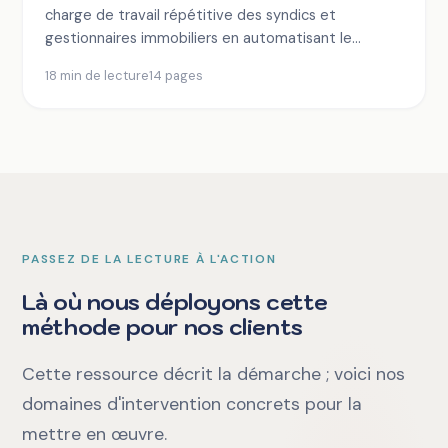
charge de travail répétitive des syndics et
gestionnaires immobiliers en automatisant le
traitement de 70 % des demandes locataires
18 min de lecture
14 pages
courantes. Vous découvrirez les 8 typologies de
demandes automatisables (quittances, états des
lieux, travaux, réclamations), la méthode de
construction d'une base de connaissances
immobilière fiable, et les workflows de réponse
automatique ou d'escalade intelligente vers un
humain. Le guide inclut des exemples de scripts, un
arbre de décision opérationnel, et les indicateurs de
PASSEZ DE LA LECTURE À L'ACTION
suivi pour mesurer l'impact réel sur votre
organisation.
Là où nous déployons cette
méthode pour nos clients
Cette ressource décrit la démarche ; voici nos
domaines d'intervention concrets pour la
mettre en œuvre.