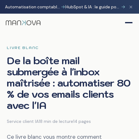
×
→
→
Automatisation comptable avec Pennylane : transformer la charge administrative en avantage stratégique
HubSpot & IA : le guide pour gagner 10 heures par semaine
LIVRE BLANC
De la boîte mail
submergée à l'inbox
maîtrisée : automatiser 80
% de vos emails clients
avec l'IA
Service client IA
18 min de lecture
14 pages
Ce livre blanc vous montre comment