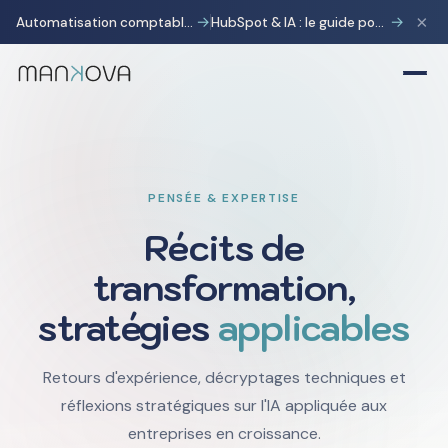
×
→
→
Automatisation comptable avec Pennylane : transformer la charge administrative en avantage stratégique
HubSpot & IA : le guide pour gagner 10 heures par semaine
PENSÉE & EXPERTISE
Récits de
transformation,
stratégies
applicables
Retours d'expérience, décryptages techniques et
réflexions stratégiques sur l'IA appliquée aux
entreprises en croissance.