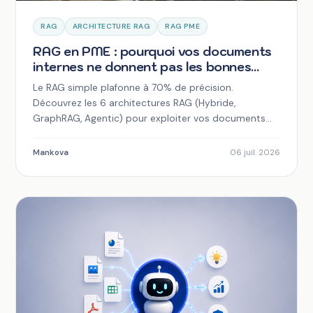
RAG
ARCHITECTURE RAG
RAG PME
RAG en PME : pourquoi vos documents
internes ne donnent pas les bonnes
réponses (et les 6 architectures à
Le RAG simple plafonne à 70% de précision.
connaître avant de lancer)
Découvrez les 6 architectures RAG (Hybride,
GraphRAG, Agentic) pour exploiter vos documents
internes en PME.
Mankova
06 juil. 2026