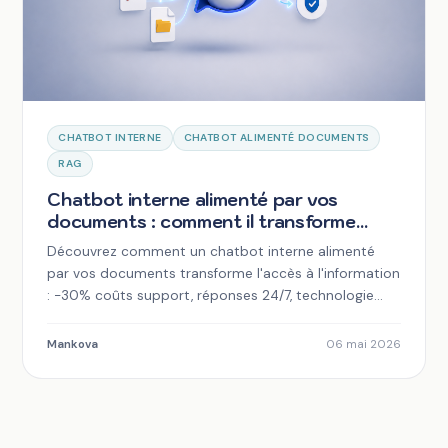
CHATBOT INTERNE
CHATBOT ALIMENTÉ DOCUMENTS
RAG
Chatbot interne alimenté par vos
documents : comment il transforme
l'accès à l'information en entreprise
Découvrez comment un chatbot interne alimenté
par vos documents transforme l'accès à l'information
: -30% coûts support, réponses 24/7, technologie
RAG.
Mankova
06 mai 2026