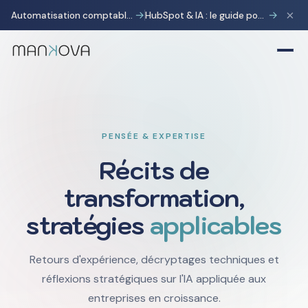
×
→
→
Automatisation comptable avec Pennylane : transformer la charge administrative en avantage stratégique
HubSpot & IA : le guide pour gagner 10 heures par semaine
PENSÉE & EXPERTISE
Récits de
transformation,
stratégies
applicables
Retours d'expérience, décryptages techniques et
réflexions stratégiques sur l'IA appliquée aux
entreprises en croissance.