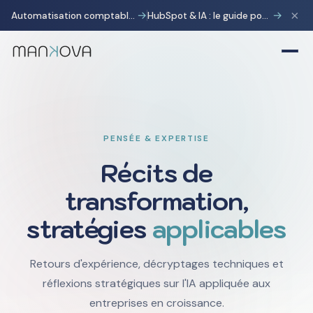
×
→
→
Automatisation comptable avec Pennylane : transformer la charge administrative en avantage stratégique
HubSpot & IA : le guide pour gagner 10 heures par semaine
PENSÉE & EXPERTISE
Récits de
transformation,
stratégies
applicables
Retours d'expérience, décryptages techniques et
réflexions stratégiques sur l'IA appliquée aux
entreprises en croissance.