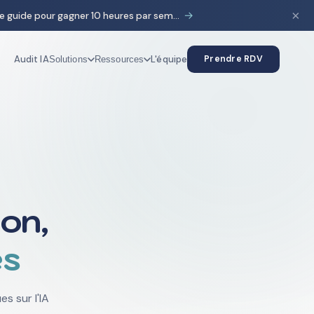
×
→
HubSpot & IA : le guide pour gagner 10 heures par semaine
Audit IA
L'équipe
Prendre RDV
Solutions
Ressources
on,
es
s sur l'IA