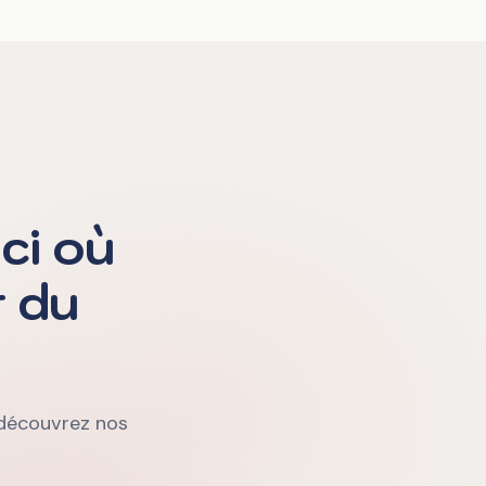
ci où
r du
, découvrez nos