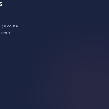
s
.
 ça coûte,
 nous.