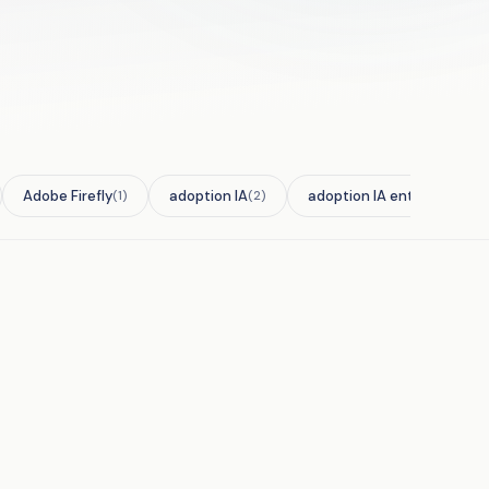
Adobe Firefly
adoption IA
adoption IA entreprise
(1)
(2)
(2)