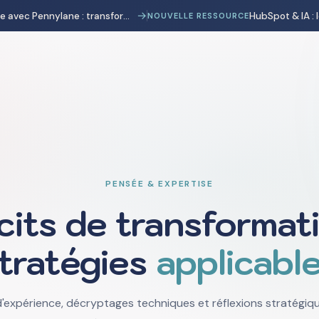
→
Automatisation comptable avec Pennylane : transformer la charge administrative en avantage stratégique
NOUVELLE RESSOURCE
PENSÉE & EXPERTISE
cits de transformati
tratégies
applicabl
'expérience, décryptages techniques et réflexions stratégique