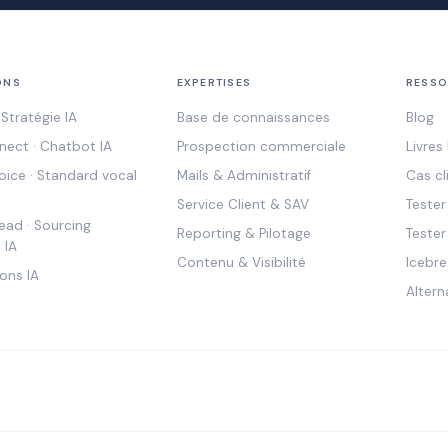
ONS
EXPERTISES
RESSO
Stratégie IA
Base de connaissances
Blog
ect · Chatbot IA
Prospection commerciale
Livres
ice · Standard vocal
Mails & Administratif
Cas cl
Service Client & SAV
Teste
ad · Sourcing
Reporting & Pilotage
Tester
 IA
Contenu & Visibilité
Icebre
ons IA
Altern