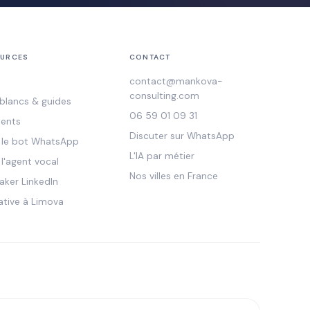
URCES
CONTACT
contact@mankova-
consulting.com
 blancs & guides
06 59 01 09 31
ients
Discuter sur WhatsApp
r le bot WhatsApp
L'IA par métier
 l'agent vocal
Nos villes en France
aker LinkedIn
ative à Limova