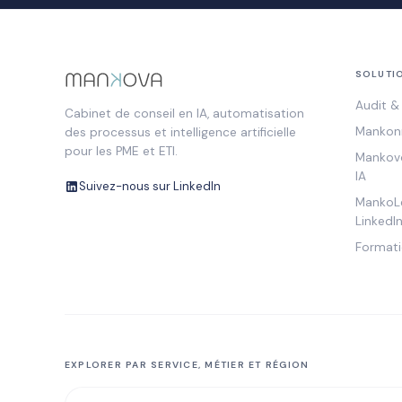
SOLUTI
Audit & 
Cabinet de conseil en IA, automatisation
Mankonn
des processus et intelligence artificielle
pour les PME et ETI.
Mankovo
IA
Suivez-nous sur LinkedIn
MankoLe
LinkedIn
Formati
EXPLORER PAR SERVICE, MÉTIER ET RÉGION