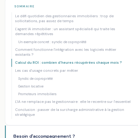
Accueil
/
Blog
/
Syndic & Immobilier : l'agent IA qui traite vos em...
SOMMAIRE
Le défi quotidien des gestionnaires immobiliers : trop de
IA SYNDIC COPROPRIÉTÉ
AUTOMATISATION GESTION LOCATIVE
sollicitations, pas assez de temps
Syndic & Immobilier : l'agent IA qui traite
L'agent IA immobilier : un assistant spécialisé qui traite les
vos emails et appels répétitifs pendant
demandes répétitives
que vous gérez les vrais dossiers
Un exemple concret : syndic de copropriété
Comment fonctionne l'intégration avec les logiciels métier
Mankova Consulting
·
04 juin 2026
·
9 min de lecture
existants ?
Calcul du ROI : combien d'heures récupérées chaque mois ?
Les cas d'usage concrets par métier
Syndic de copropriété
Gestion locative
Promoteurs immobiliers
L'IA ne remplace pas le gestionnaire : elle le recentre sur l'essentiel
Conclusion : passer de la surcharge administrative à la gestion
stratégique
Besoin d'accompagnement ?