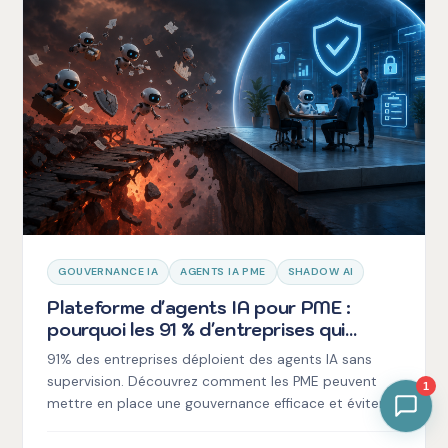
GOUVERNANCE IA
AGENTS IA PME
SHADOW AI
Plateforme d'agents IA pour PME :
pourquoi les 91 % d'entreprises qui
déploient sans gouvernance risquent
91% des entreprises déploient des agents IA sans
gros
supervision. Découvrez comment les PME peuvent
1
mettre en place une gouvernance efficace et éviter
les risques.