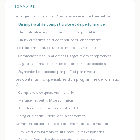
Accueil
/
Blog
/
Comment former efficacement vos collaborateurs à l...
SOMMAIRE
Pourquoi la formation IA est devenue incontournable
INTELLIGENCE ARTIFICIELLE ENTREPRISE
IA GÉNÉRATIVE
Un impératif de compétitivité et de performance
Comment former efficacement vos
Une obligation réglementaire renforcée par l'AI Act
collaborateurs à l'IA : guide stratégique
Un levier d'adhésion et de conduite du changement
2026
Les fondamentaux d'une formation IA réussie
Mankova Consulting
·
08 juin 2026
·
12 min de lecture
Commencer par un audit des usages et des compétences
Aligner la formation sur des objectifs métiers concrets
Segmenter les parcours par profil et par niveau
Les contenus indispensables d'un programme de formation
IA
Comprendre ce qu'est vraiment l'IA
Maîtriser les outils IA de son métier
Adopter un usage responsable de l'IA
Intégrer le cadre juridique et la conformité
Comment structurer le déploiement de la formation
Privilégier des formats courts, modulaires et hybrides
Ancrer la formation dans des ateliers pratiques