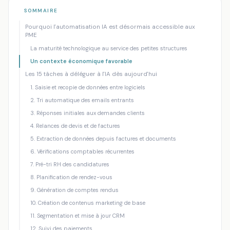
Accueil
/
Blog
/
Automatisation IA : 15 tâches qu'une PME peut délé...
SOMMAIRE
Pourquoi l'automatisation IA est désormais accessible aux
INTELLIGENCE ARTIFICIELLE PME
ROI AUTOMATISATION
PME
Automatisation IA : 15 tâches qu'une
La maturité technologique au service des petites structures
PME peut déléguer dès aujourd'hui
Un contexte économique favorable
Les 15 tâches à déléguer à l'IA dès aujourd'hui
Mankova Consulting
·
10 juin 2026
·
12 min de lecture
1. Saisie et recopie de données entre logiciels
2. Tri automatique des emails entrants
3. Réponses initiales aux demandes clients
4. Relances de devis et de factures
5. Extraction de données depuis factures et documents
6. Vérifications comptables récurrentes
7. Pré-tri RH des candidatures
8. Planification de rendez-vous
9. Génération de comptes rendus
10. Création de contenus marketing de base
11. Segmentation et mise à jour CRM
12. Suivi des paiements