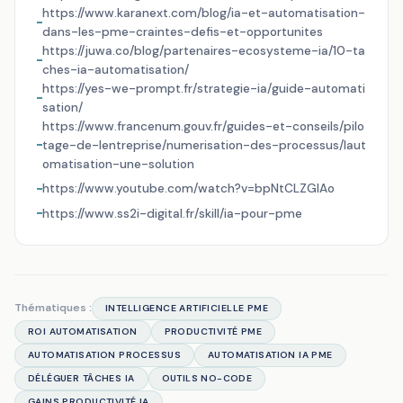
https://www.karanext.com/blog/ia-et-automatisation-
dans-les-pme-craintes-defis-et-opportunites
https://juwa.co/blog/partenaires-ecosysteme-ia/10-ta
ches-ia-automatisation/
https://yes-we-prompt.fr/strategie-ia/guide-automati
sation/
https://www.francenum.gouv.fr/guides-et-conseils/pilo
tage-de-lentreprise/numerisation-des-processus/laut
omatisation-une-solution
https://www.youtube.com/watch?v=bpNtCLZGlAo
https://www.ss2i-digital.fr/skill/ia-pour-pme
Thématiques :
INTELLIGENCE ARTIFICIELLE PME
ROI AUTOMATISATION
PRODUCTIVITÉ PME
AUTOMATISATION PROCESSUS
AUTOMATISATION IA PME
DÉLÉGUER TÂCHES IA
OUTILS NO-CODE
GAINS PRODUCTIVITÉ IA