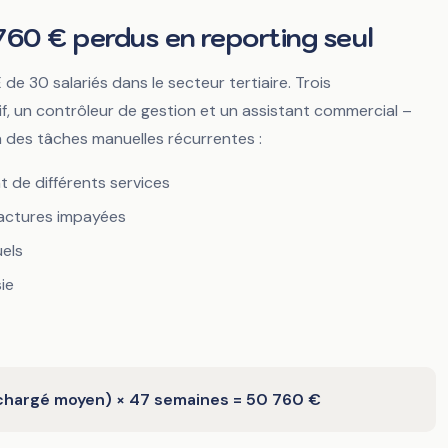
ir : le coût invisible
 760 € perdus en reporting seul
lles
e 30 salariés dans le secteur tertiaire. Trois
f, un contrôleur de gestion et un assistant commercial –
 des tâches manuelles récurrentes :
 de différents services
factures impayées
els
ie
 chargé moyen) × 47 semaines = 50 760 €