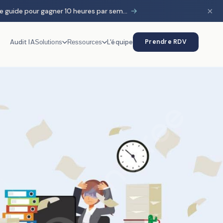
×
→
HubSpot & IA : le guide pour gagner 10 heures par semaine
Audit IA
L'équipe
Prendre RDV
Solutions
Ressources