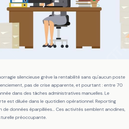
orragie silencieuse grève la rentabilité sans qu'aucun poste
licenciement, pas de crise apparente, et pourtant : entre 70
née dans des tâches administratives manuelles. Le
rte est diluée dans le quotidien opérationnel. Reporting
n de données éparpillées... Ces activités semblent anodines,
lariés perd 80 000
ucturelle préoccupante.