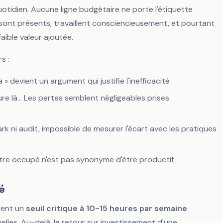
tidien. Aucune ligne budgétaire ne porte l'étiquette
s sont présents, travaillent consciencieusement, et pourtant
aible valeur ajoutée.
s :
» devient un argument qui justifie l'inefficacité
ure là... Les pertes semblent négligeables prises
k ni audit, impossible de mesurer l'écart avec les pratiques
Être occupé n'est pas synonyme d'être productif
é
fient un
seuil critique à 10-15 heures par semaine
les. Au-delà, le retour sur investissement d'une