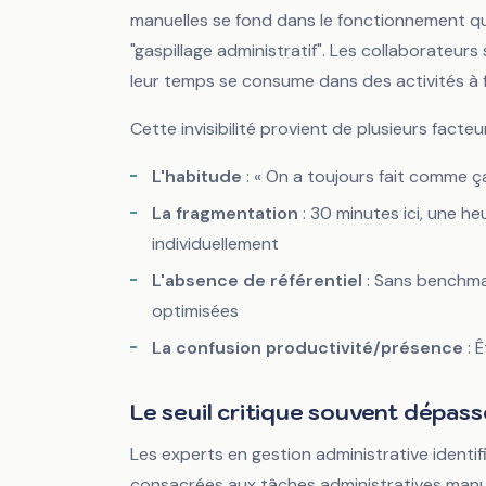
manuelles se fond dans le fonctionnement quo
"gaspillage administratif". Les collaborateur
leur temps se consume dans des activités à f
Cette invisibilité provient de plusieurs facteur
L'habitude
: « On a toujours fait comme ça 
La fragmentation
: 30 minutes ici, une he
individuellement
L'absence de référentiel
: Sans benchmar
optimisées
La confusion productivité/présence
: 
Le seuil critique souvent dépass
Les experts en gestion administrative identi
consacrées aux tâches administratives manuel