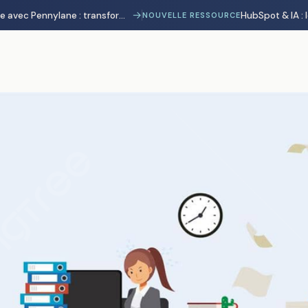
→
Automatisation comptable avec Pennylane : transformer la charge administrative en avantage stratégique
NOUVELLE RESSOURCE