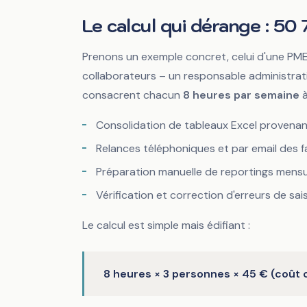
par an sans le savo
Le calcul qui dérange : 50
des tâches manue
Prenons un exemple concret, celui d'une PME d
collaborateurs – un responsable administrati
Mankova Consulting
·
12 février 2026
·
8 min de lecture
consacrent chacun
8 heures par semaine
à
Consolidation de tableaux Excel provenant
Relances téléphoniques et par email des 
Préparation manuelle de reportings mensu
Vérification et correction d'erreurs de sais
Le calcul est simple mais édifiant :
8 heures × 3 personnes × 45 € (coût