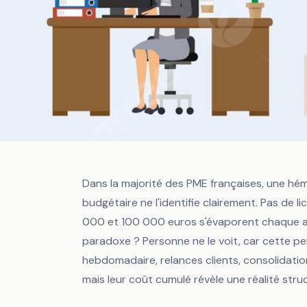
Dans la majorité des PME françaises, une hém
budgétaire ne l'identifie clairement. Pas de 
Accueil
/
Blog
/
Une PME de 30 salariés perd 80 000 € par an sans l...
000 et 100 000 euros s'évaporent chaque an
paradoxe ? Personne ne le voit, car cette pe
AUTOMATISATION PME
OPTIMISATION PROCESSUS
hebdomadaire, relances clients, consolidatio
Une PME de 30 sa
mais leur coût cumulé révèle une réalité str